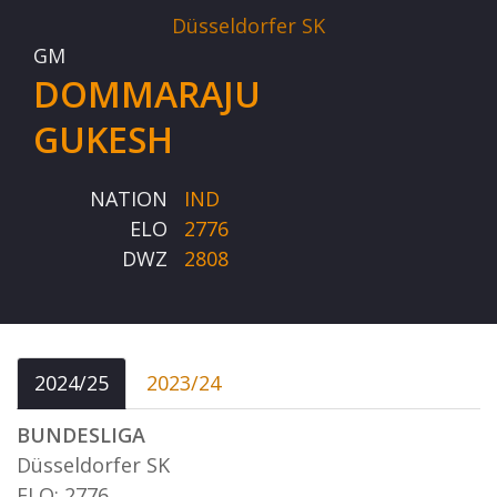
Düsseldorfer SK
GM
DOMMARAJU
GUKESH
NATION
IND
ELO
2776
DWZ
2808
2024/25
2023/24
BUNDESLIGA
Düsseldorfer SK
ELO: 2776