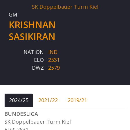
SK Doppelbauer Turm Kiel
GM
KRISHNAN
SASIKIRAN
NATION
IND
ELO
2531
DWZ
2579
2024/25
2021/22
2019/21
BUNDESLIGA
SK Doppelbauer Turm Kiel
ELO: 2531