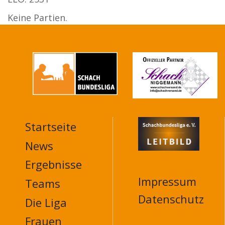
Keine Partien.
Startseite
MAIN
NAVIGATION
News
FOOTER
Ergebnisse
Impressum
Teams
Datenschutz
Die Liga
Frauen