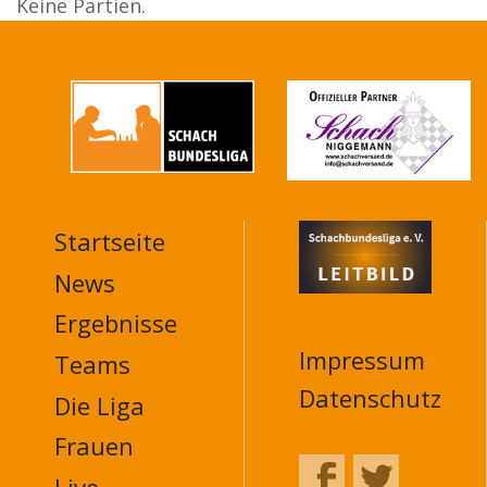
Keine Partien.
Startseite
MAIN
NAVIGATION
News
FOOTER
Ergebnisse
Impressum
Teams
Datenschutz
Die Liga
Frauen
Live