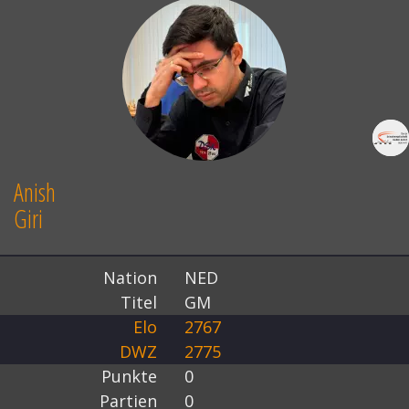
Anish
Giri
Nation
NED
Titel
GM
Elo
2767
DWZ
2775
Punkte
0
Partien
0