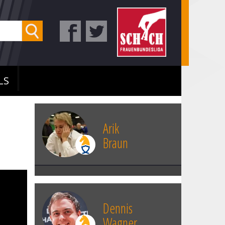
LS
Arik
Braun
Dennis
Wagner