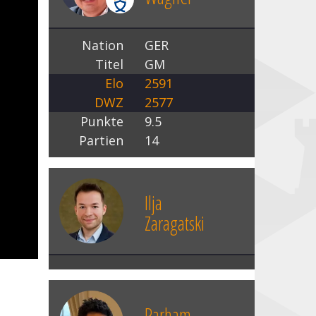
Nation
GER
Titel
GM
Elo
2591
DWZ
2577
Punkte
9.5
Partien
14
Ilja
Zaragatski
Parham