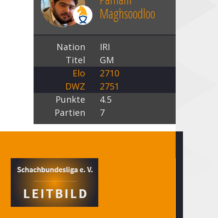
Maghsoodloo
Nation
IRI
Titel
GM
Elo
2710
DWZ
2751
Punkte
4.5
Partien
7