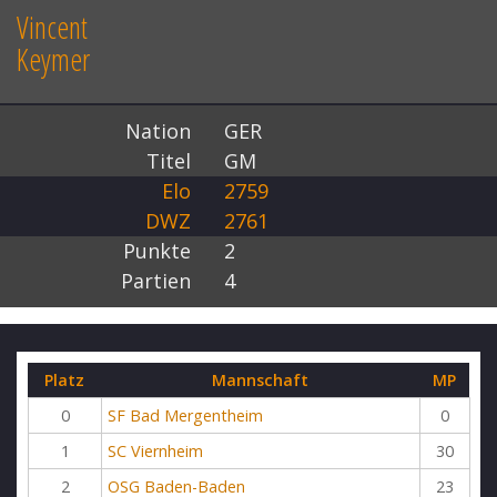
Vincent
Keymer
Nation
GER
Titel
GM
Elo
2759
DWZ
2761
Punkte
2
Partien
4
Platz
Mannschaft
MP
0
SF Bad Mergentheim
0
1
SC Viernheim
30
2
OSG Baden-Baden
23