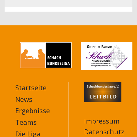
Startseite
MAIN
NAVIGATION
News
FOOTER
Ergebnisse
Impressum
Teams
Datenschutz
Die Liga