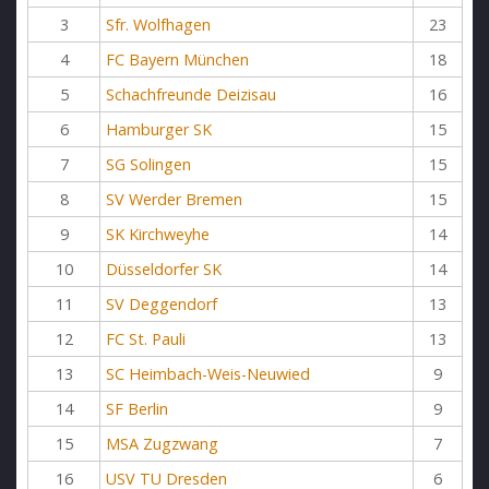
3
Sfr. Wolfhagen
23
4
FC Bayern München
18
5
Schachfreunde Deizisau
16
6
Hamburger SK
15
7
SG Solingen
15
8
SV Werder Bremen
15
9
SK Kirchweyhe
14
10
Düsseldorfer SK
14
11
SV Deggendorf
13
12
FC St. Pauli
13
13
SC Heimbach-Weis-Neuwied
9
14
SF Berlin
9
15
MSA Zugzwang
7
16
USV TU Dresden
6