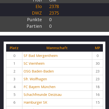
Elo
2378
DWZ
2375
Punkte
0
Partien
0
Platz
Mannschaft
MP
0
SF Bad Mergentheim
0
1
SC Viernheim
30
2
OSG Baden-Baden
23
3
Sfr. Wolfhagen
23
4
FC Bayern München
18
5
Schachfreunde Deizisau
16
6
Hamburger SK
15