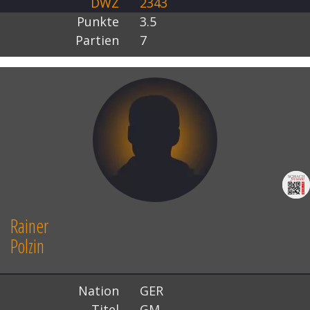
DWZ
2343
Punkte
3.5
Partien
7
Rainer
Polzin
Nation
GER
Titel
GM