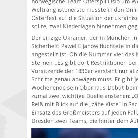
norwegische Team Offerspil Oslo um Wel
Weltranglistenerste musste in den Onli
Osterfest auf die Situation der ukrai
sollte, zwei Niederlagen hinnehmen gege
Der einzige Ukrainer, der in München in
Sicherheit: Pawel Eljanow flüchtete in d
angestellt ist. Ob die Nummer vier des
Sternen. „Es gibt dort Restriktionen bei
Vorsitzende der 1836er versteht nur allz
Schritte genau abwägen muss. Er gibt 
Wochenende sein Oberhaus-Debüt beim d
zumal zwei wichtige Duelle anstehen: „O
Reiß mit Blick auf die „zähe Kiste“ in 
Einsatz des Großmeisters auf jeden F
Dresden zwei Teams, die hinter dem Auf