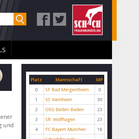
LS
Platz
Mannschaft
MP
0
SF Bad Mergentheim
0
1
SC Viernheim
30
2
OSG Baden-Baden
23
hener
3
Sfr. Wolfhagen
23
g und
4
FC Bayern München
18