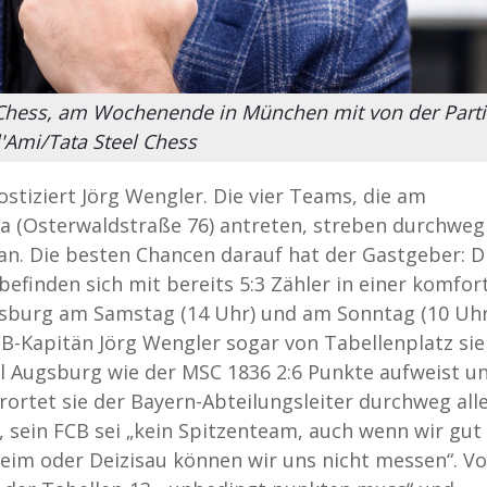
l Chess, am Wochenende in München mit von der Part
 l'Ami/Tata Steel Chess
ostiziert Jörg Wengler. Die vier Teams, die am
 (Osterwaldstraße 76) antreten, streben durchweg
an. Die besten Chancen darauf hat der Gastgeber: D
finden sich mit bereits 5:3 Zähler in einer komfor
gsburg am Samstag (14 Uhr) und am Sonntag (10 Uhr
-Kapitän Jörg Wengler sogar von Tabellenplatz sie
l Augsburg wie der MSC 1836 2:6 Punkte aufweist un
rortet sie der Bayern-Abteilungsleiter durchweg alle
h, sein FCB sei „kein Spitzenteam, auch wenn wir gut
heim oder Deizisau können wir uns nicht messen“. Vo