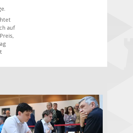
e.
htet
ch auf
Preis,
tag
t