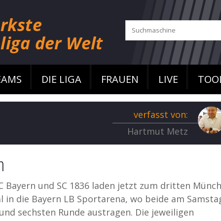
EAMS
DIE LIGA
FRAUEN
LIVE
TOO
verfasst von:
Hartmut Metz
n
C Bayern und SC 1836 laden jetzt zum dritten Münc
l in die Bayern LB Sportarena, wo beide am Samsta
und sechsten Runde austragen. Die jeweiligen