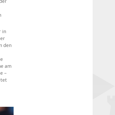
der
n
 in
ner
in den
ne
ne am
e –
rtet