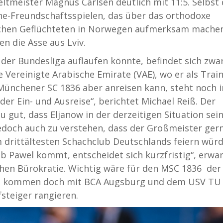
tmeister Magnus Carlsen deutlich mit 11:5. Selbst 
ne-Freundschaftsspielen, das über das orthodoxe
nischen Geflüchteten in Norwegen aufmerksam mache
n die Asse aus Lviv.
 der Bundesliga auflaufen könnte, befindet sich zwar
ie Vereinigte Arabische Emirate (VAE), wo er als Trai
 Münchener SC 1836 aber anreisen kann, steht noch 
 der Ein- und Ausreise“, berichtet Michael Reiß. Der
u gut, dass Eljanow in der derzeitigen Situation sei
jedoch auch zu verstehen, dass der Großmeister ger
rittältesten Schachclub Deutschlands feiern würd
b Pawel kommt, entscheidet sich kurzfristig“, erwa
Sachen Bürokratie. Wichtig wäre für den MSC 1836 der
all, kommen doch mit BCA Augsburg und dem USV TU
steiger rangieren.