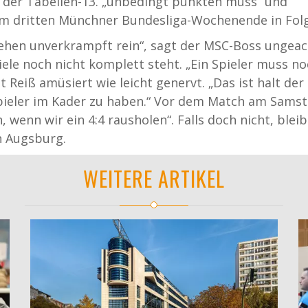
 der Tabellen-13. „unbedingt punkten muss“ und
im dritten Münchner Bundesliga-Wochenende in Folg
gehen unverkrampft rein“, sagt der MSC-Boss ungeac
iele noch nicht komplett steht. „Ein Spieler muss no
 Reiß amüsiert wie leicht genervt. „Das ist halt der 
Spieler im Kader zu haben.“ Vor dem Match am Sams
wenn wir ein 4:4 rausholen“. Falls doch nicht, bleib
 Augsburg.
WEITERE ARTIKEL