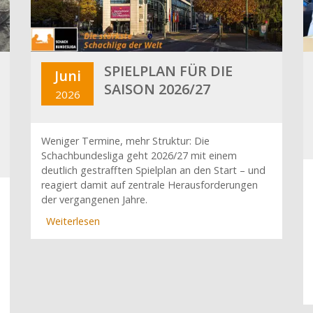
SPIELPLAN FÜR DIE
Juni
SAISON 2026/27
2026
Weniger Termine, mehr Struktur: Die
Schachbundesliga geht 2026/27 mit einem
deutlich gestrafften Spielplan an den Start – und
reagiert damit auf zentrale Herausforderungen
der vergangenen Jahre.
Weiterlesen
über
Spielplan
für
die
Saison
2026/27