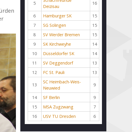
Schachfreunde
5
16
Deizisau
würden
6
Hamburger SK
15
er
7
SG Solingen
15
8
SV Werder Bremen
15
9
SK Kirchweyhe
14
10
Düsseldorfer SK
14
11
SV Deggendorf
13
12
FC St. Pauli
13
SC Heimbach-Weis-
13
9
Neuwied
14
SF Berlin
9
15
MSA Zugzwang
7
16
USV TU Dresden
6