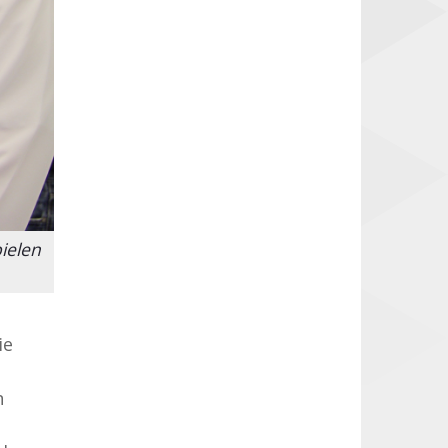
ielen
ie
n