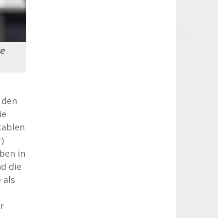
ie
 den
ie
tablen
)
ben in
d die
 als
r