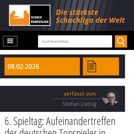
08.02.2026
verfasst von:
Stefan Liebig
6. Spieltag: Aufeinandertreffen
der deutschen Topspieler in