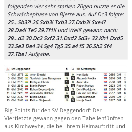
folgenden vier sehr starken Zügen nutzte er die
Schwächephase von Bjerre aus. Auf Dc3 folgte:
25...Sb3?! 26.Sxb3! Txb3 27.Dxb3! Sxe4?
28.Da4! Te5 29.Tf1!!
und Weiß gewann nach:
29...d2 30.Dc2 Sxf2 31.Dxd2 Sd3+ 32.Kh1 Dxd5
33.Se3 De4 34.Sg4 Tg5 35.a4 f5 36.Sh2 Sf4
37.Tbe1
Aufgabe.
Big Points für den SV Deggendorf: Der
Viertletzte gewann gegen den Tabellenfünften
aus Kirchweyhe, die bei ihrem Heimauftritt und