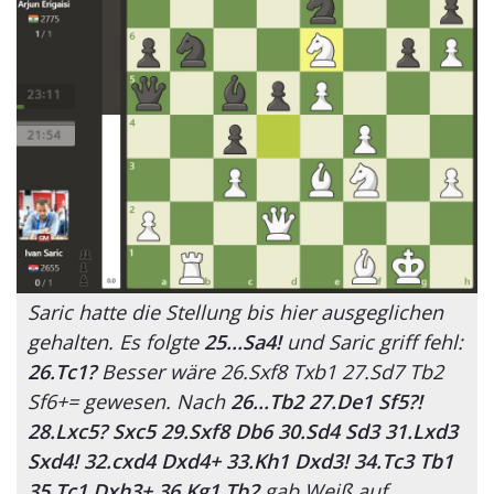
Saric hatte die Stellung bis hier ausgeglichen
gehalten. Es folgte
25...Sa4!
und Saric griff fehl:
26.Tc1?
Besser wäre 26.Sxf8 Txb1 27.Sd7 Tb2
Sf6+= gewesen. Nach
26...Tb2 27.De1 Sf5?!
28.Lxc5? Sxc5 29.Sxf8 Db6 30.Sd4 Sd3 31.Lxd3
Sxd4! 32.cxd4 Dxd4+ 33.Kh1 Dxd3! 34.Tc3 Tb1
35.Tc1 Dxh3+ 36.Kg1 Tb2
​​​​​gab Weiß auf.