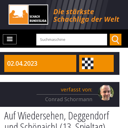
02.04.2023
verfasst von:
Conrad Schormann
Auf Wiedersehen, Deggendorf
und Schönaich! (13. Spieltag)