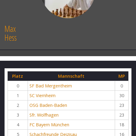
Max
Hess
Platz
Mannschaft
MP
0
SF Bad Mergentheim
0
1
SC Viernheim
30
2
OSG Baden-Baden
23
3
Sfr. Wolfhagen
23
4
FC Bayern München
18
5
Schachfreunde Deizisau
16