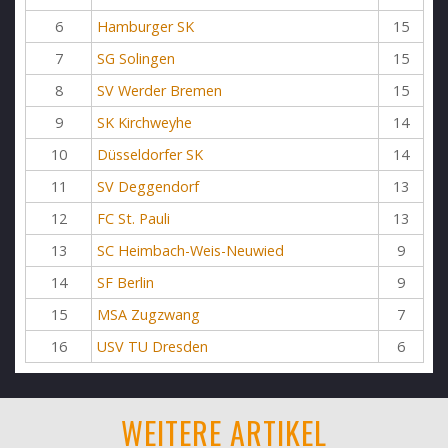
6
Hamburger SK
15
7
SG Solingen
15
8
SV Werder Bremen
15
9
SK Kirchweyhe
14
10
Düsseldorfer SK
14
11
SV Deggendorf
13
12
FC St. Pauli
13
13
SC Heimbach-Weis-Neuwied
9
14
SF Berlin
9
15
MSA Zugzwang
7
16
USV TU Dresden
6
WEITERE ARTIKEL