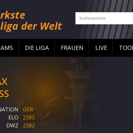
EAMS
DIE LIGA
FRAUEN
LIVE
TOO
AX
SS
NATION
GER
ELO
2385
DWZ
2382