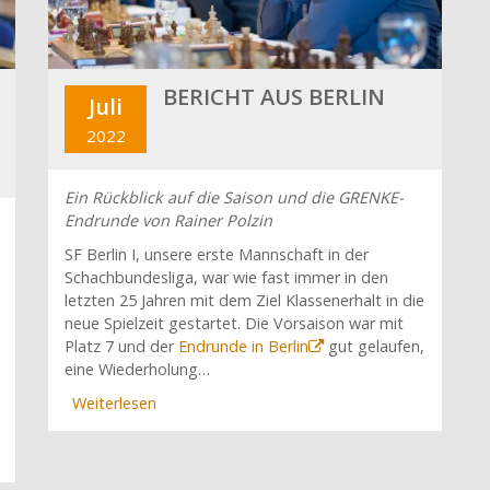
BERICHT AUS BERLIN
Juli
2022
Ein Rückblick auf die Saison und die GRENKE-
Endrunde von Rainer Polzin
SF Berlin I, unsere erste Mannschaft in der
Schachbundesliga, war wie fast immer in den
letzten 25 Jahren mit dem Ziel Klassenerhalt in die
neue Spielzeit gestartet. Die Vorsaison war mit
Platz 7 und der
Endrunde in Berlin
gut gelaufen,
eine Wiederholung…
Weiterlesen
über
Bericht
aus
Berlin