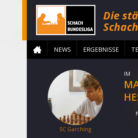
NEWS
ERGEBNISSE
T
IM
M
HE
SC Garching