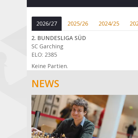
2026/27
2025/26
2024/25
20
2. BUNDESLIGA SÜD
SC Garching
ELO: 2385
Keine Partien.
NEWS