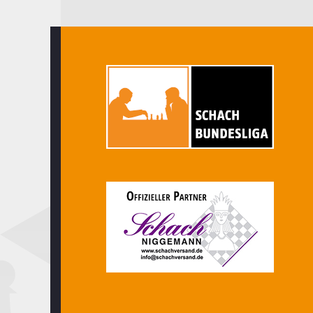
Wiedersehen,
Deggendorf
und
Schönaich!
(13.
Spieltag)