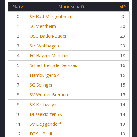
Platz
Mannschaft
MP
0
SF Bad Mergentheim
0
1
SC Viernheim
30
2
OSG Baden-Baden
23
3
Sfr. Wolfhagen
23
4
FC Bayern München
18
5
Schachfreunde Deizisau
16
6
Hamburger SK
15
7
SG Solingen
15
8
SV Werder Bremen
15
9
SK Kirchweyhe
14
10
Düsseldorfer SK
14
11
SV Deggendorf
13
12
FC St. Pauli
13