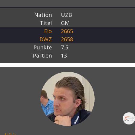
Nation
UZB
Titel
GM
Elo
2665
DWZ
2658
Punkte
7.5
Partien
13