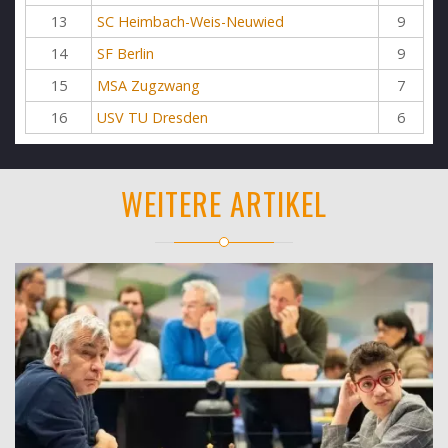
13
SC Heimbach-Weis-Neuwied
9
14
SF Berlin
9
15
MSA Zugzwang
7
16
USV TU Dresden
6
WEITERE ARTIKEL