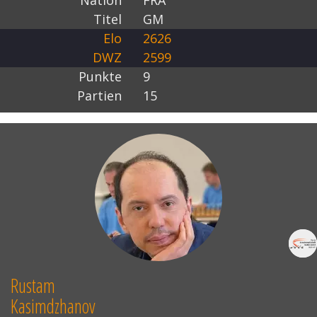
Nation
FRA
Titel
GM
Elo
2626
DWZ
2599
Punkte
9
Partien
15
Rustam
Kasimdzhanov