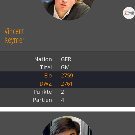
Vincent
Keymer
Nation
GER
Titel
GM
Elo
2759
DWZ
2761
Punkte
2
Partien
4