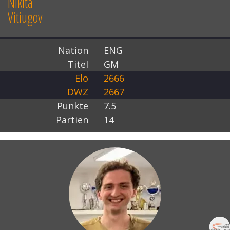
Nikita
Vitiugov
Nation
ENG
Titel
GM
Elo
2666
DWZ
2667
Punkte
7.5
Partien
14