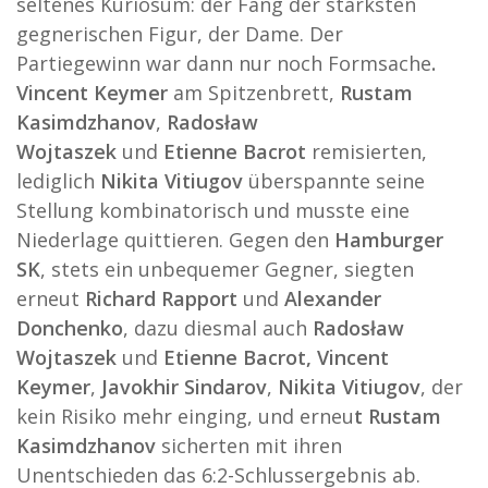
seltenes Kuriosum: der Fang der stärksten
gegnerischen Figur, der Dame. Der
Partiegewinn war dann nur noch Formsache
.
Vincent Keymer
am Spitzenbrett,
Rustam
Kasimdzhanov
,
Radosław
Wojtaszek
und
Etienne Bacrot
remisierten,
lediglich
Nikita Vitiugov
überspannte seine
Stellung kombinatorisch und musste eine
Niederlage quittieren. Gegen den
Hamburger
SK
, stets ein unbequemer Gegner, siegten
erneut
Richard Rapport
und
Alexander
Donchenko
, dazu diesmal auch
Radosław
Wojtaszek
und
Etienne Bacrot,
Vincent
Keymer
,
Javokhir Sindarov
,
Nikita Vitiugov
, der
kein Risiko mehr einging, und erneu
t Rustam
Kasimdzhanov
sicherten mit ihren
Unentschieden das 6:2-Schlussergebnis ab.