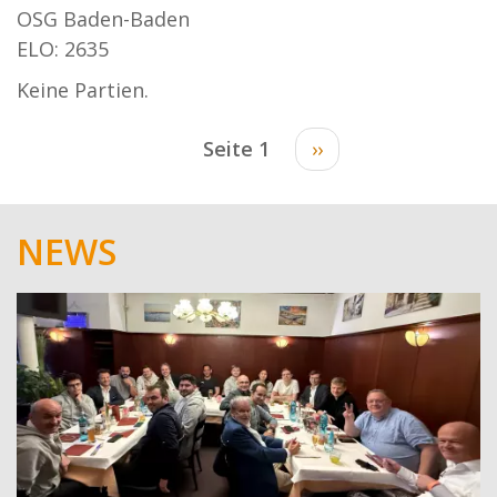
OSG Baden-Baden
ELO: 2635
Keine Partien.
Seitennummerierung
Seite 1
Nächste
››
Seite
NEWS