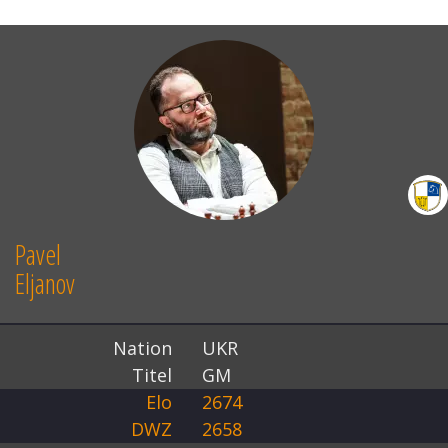
Pavel
Eljanov
Nation
UKR
Titel
GM
Elo
2674
DWZ
2658