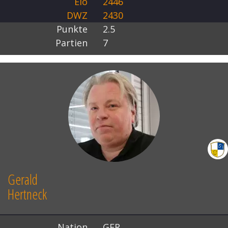
Elo
2446
DWZ
2430
Punkte
2.5
Partien
7
Gerald
Hertneck
Nation
GER