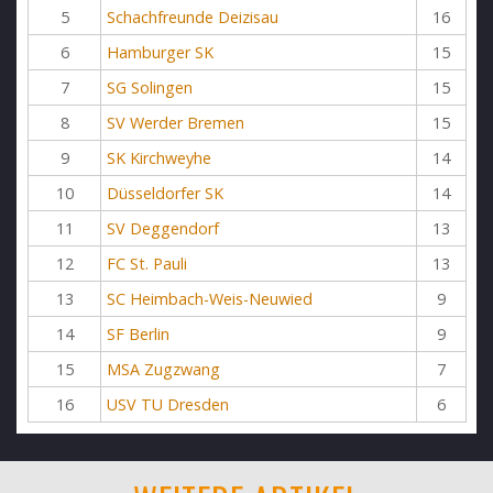
5
Schachfreunde Deizisau
16
6
Hamburger SK
15
7
SG Solingen
15
8
SV Werder Bremen
15
9
SK Kirchweyhe
14
10
Düsseldorfer SK
14
11
SV Deggendorf
13
12
FC St. Pauli
13
13
SC Heimbach-Weis-Neuwied
9
14
SF Berlin
9
15
MSA Zugzwang
7
16
USV TU Dresden
6