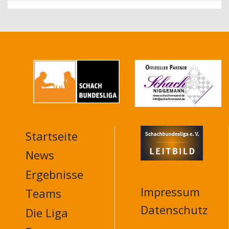
Startseite
MAIN
NAVIGATION
News
FOOTER
Ergebnisse
Impressum
Teams
Datenschutz
Die Liga