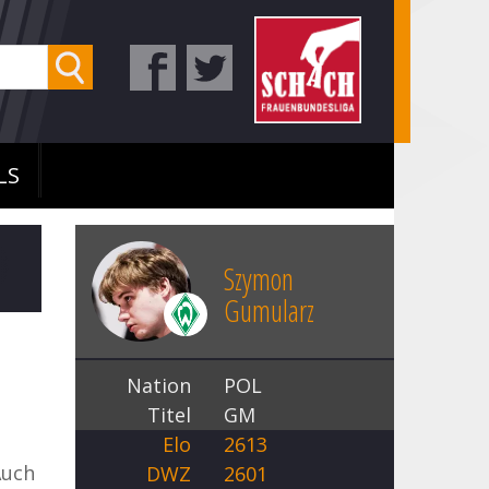
LS
Szymon
Gumularz
Nation
POL
Titel
GM
Elo
2613
Auch
DWZ
2601