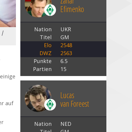
Zahar
Efimenko
Nation
UKR
 |
Titel
GM
Elo
2548
DWZ
2563
r
Punkte
6.5
Partien
15
einige
Lucas
van Foreest
hr auf
er
Nation
NED
Titel
GM