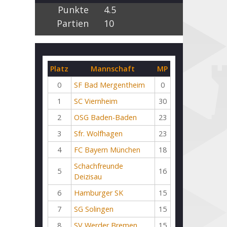
Punkte
4.5
Partien
10
Platz
Mannschaft
MP
0
SF Bad Mergentheim
0
1
SC Viernheim
30
2
OSG Baden-Baden
23
3
Sfr. Wolfhagen
23
4
FC Bayern München
18
Schachfreunde
5
16
Deizisau
6
Hamburger SK
15
7
SG Solingen
15
8
SV Werder Bremen
15