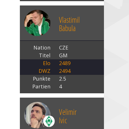
Vlastimil
Babula
Nation
CZE
Titel
GM
Elo
2489
DWZ
2494
Punkte
2.5
Partien
4
Velimir
Ivic