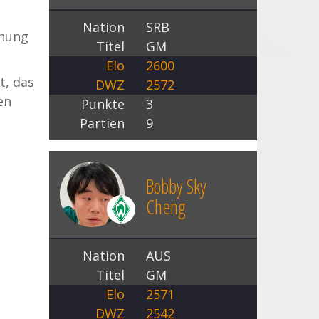
Nation
SRB
fnung
Titel
GM
Elo
2600
t, das
DWZ
2572
en
Punkte
3
Partien
9
Bobby Sky
Cheng
Nation
AUS
Titel
GM
Elo
2571
DWZ
2542