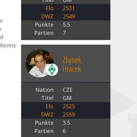
Elo
2531
DWZ
2549
m
Punkte
5.5
e
Partien
7
nd
 Remis
Zbynek
Hracek
Nation
CZE
Titel
GM
Elo
2525
DWZ
2559
Punkte
3.5
Partien
6