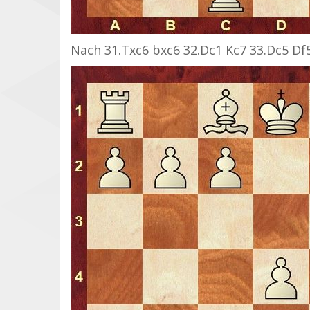
Nach 31.Txc6 bxc6 32.Dc1 Kc7 33.Dc5 Df5