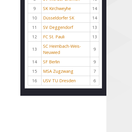
9
SK Kirchweyhe
14
10
Düsseldorfer SK
14
11
SV Deggendorf
13
12
FC St. Pauli
13
SC Heimbach-Weis-
13
9
Neuwied
14
SF Berlin
9
15
MSA Zugzwang
7
16
USV TU Dresden
6