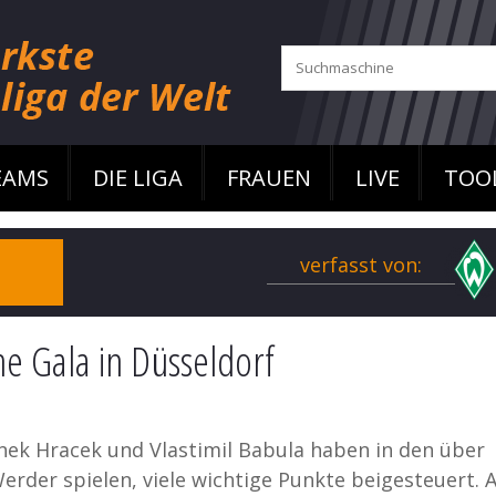
EAMS
DIE LIGA
FRAUEN
LIVE
TOO
verfasst von:
e Gala in Düsseldorf
ek Hracek und Vlastimil Babula haben in den über
Werder spielen, viele wichtige Punkte beigesteuert. 