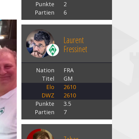
Punkte
2
Partien
6
Laurent
Fressinet
Nation
FRA
Titel
GM
Elo
2610
DWZ
2610
Punkte
3.5
Partien
7