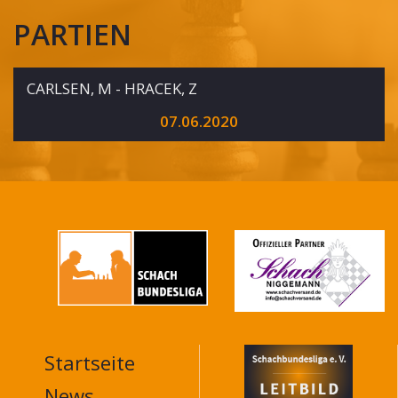
PARTIEN
CARLSEN, M - HRACEK, Z
07.06.2020
Startseite
MAIN
NAVIGATION
News