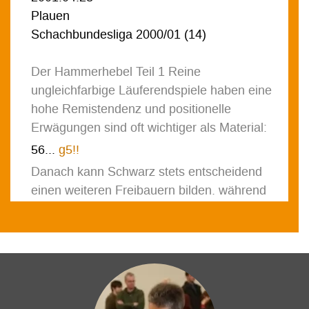
Plauen
Schachbundesliga 2000/01
(
14
)
Der Hammerhebel Teil 1 Reine
ungleichfarbige Läuferendspiele haben eine
hohe Remistendenz und positionelle
Erwägungen sind oft wichtiger als Material:
56...
g5!!
Danach kann Schwarz stets entscheidend
einen weiteren Freibauern bilden, während
die weißen unter Kontrolle bleiben.
[
56...
g5!!
57.
fg5
(
57.
hg5
h4
58.
gh4
Kf4
59.
Bf6
Ke4
60.
Ba1
d5
61.
Bb2
Bh5
62.
Ba1
d4
63.
Bb2
f4
Black has a decisive advantage
)
57...
f4
58.
gf4
Kh4
59.
Kf3
(
59.
Bf6
Kg4
Black has a decisive advantage
)
59...
Bg6