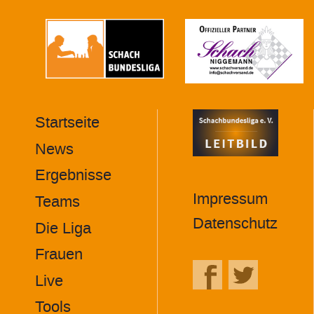
Startseite
MAIN
NAVIGATION
News
FOOTER
Ergebnisse
Impressum
Teams
Datenschutz
Die Liga
Frauen
Live
Tools