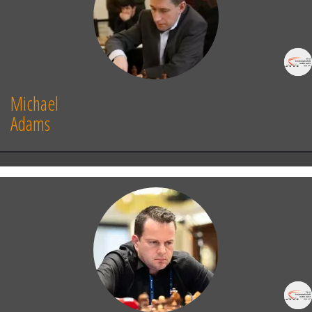
60.
Bf6
Kh3
Black has a decisive
advantage
]
Michael
Adams