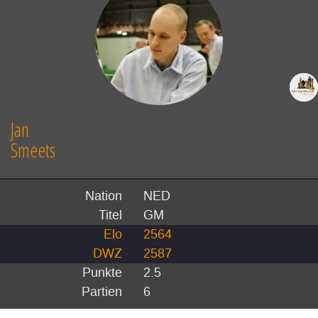
Jan
Smeets
Nation
NED
Titel
GM
Elo
2564
DWZ
2587
Punkte
2.5
Partien
6