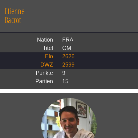
Etienne
Bacrot
Nation
FRA
Titel
GM
Elo
2626
DWZ
2599
Punkte
9
Partien
15