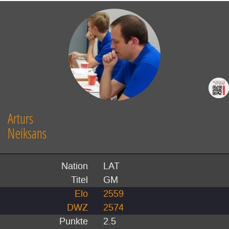
Arturs
Neiksans
Nation
LAT
Titel
GM
Elo
2559
DWZ
2574
Punkte
2.5