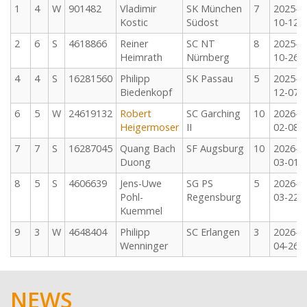
1
4
W
901482
Vladimir
SK München
7
2025-
Kostic
Südost
10-12
2
6
S
4618866
Reiner
SC NT
8
2025-
Heimrath
Nürnberg
10-26
4
4
S
16281560
Philipp
SK Passau
5
2025-
Biedenkopf
12-07
6
5
W
24619132
Robert
SC Garching
10
2026-
Heigermoser
II
02-08
7
7
S
16287045
Quang Bach
SF Augsburg
10
2026-
Duong
03-01
8
5
S
4606639
Jens-Uwe
SG PS
5
2026-
Pohl-
Regensburg
03-22
Kuemmel
9
3
W
4648404
Philipp
SC Erlangen
3
2026-
Wenninger
04-26
NEWS