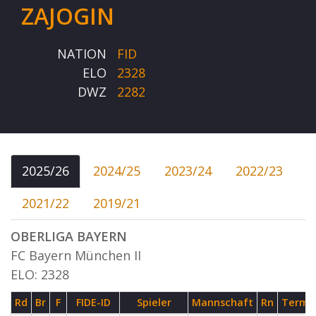
ZAJOGIN
NATION
FID
ELO
2328
DWZ
2282
2025/26
2024/25
2023/24
2022/23
2021/22
2019/21
OBERLIGA BAYERN
FC Bayern München II
ELO: 2328
Rd
Br
F
FIDE-ID
Spieler
Mannschaft
Rn
Termi