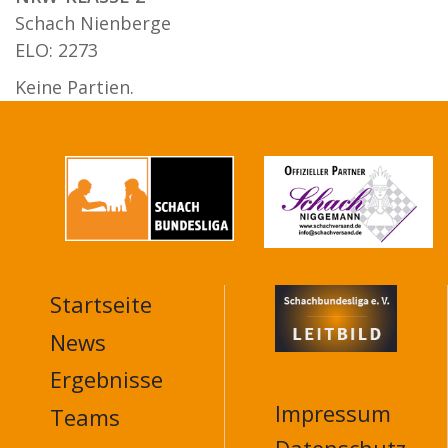
Schach Nienberge
ELO: 2273
Keine Partien.
Startseite
MAIN
NAVIGATION
News
FOOTER
Ergebnisse
Impressum
Teams