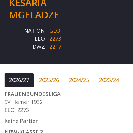
KESARIA
MGELADZE
NATION
GEO
ELO
2273
DWZ
2217
2026/27
2025/26
2024/25
2023/24
FRAUENBUNDESLIGA
SV Hemer 1932
ELO: 2273
Keine Partien.
NRW-KLASSE 2