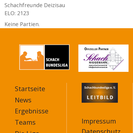
Schachfreunde Deizisau
ELO: 2123
Keine Partien.
Startseite
MAIN
NAVIGATION
News
FOOTER
Ergebnisse
Impressum
Teams
Datenschutz