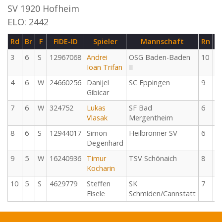
SV 1920 Hofheim
ELO: 2442
Rd
Br
F
FIDE-ID
Spieler
Mannschaft
Rn
T
3
6
S
12967068
Andrei
OSG Baden-Baden
10
2
Ioan Trifan
II
1
4
6
W
24660256
Danijel
SC Eppingen
9
2
Gibicar
1
7
6
W
324752
Lukas
SF Bad
6
2
Vlasak
Mergentheim
0
8
6
S
12944017
Simon
Heilbronner SV
6
2
Degenhard
0
9
5
W
16240936
Timur
TSV Schönaich
8
2
Kocharin
0
10
5
S
4629779
Steffen
SK
7
2
Eisele
Schmiden/Cannstatt
0