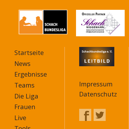
Startseite
MAIN
NAVIGATION
News
FOOTER
Ergebnisse
Impressum
Teams
Datenschutz
Die Liga
Frauen
Live
Tools