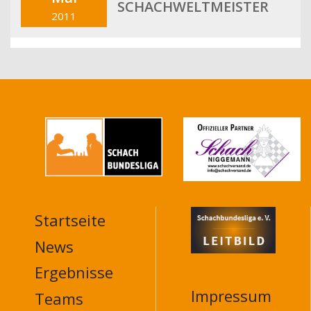
SCHACHWELTMEISTER
2011
Startseite
MAIN
NAVIGATION
News
FOOTER
Ergebnisse
Impressum
Teams