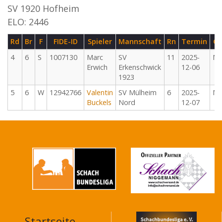
SV 1920 Hofheim
ELO: 2446
Rd
Br
F
FIDE-ID
Spieler
Mannschaft
Rn
Termin
G
4
6
S
1007130
Marc
SV
11
2025-
M
Erwich
Erkenschwick
12-06
1923
5
6
W
12942766
Valentin
SV Mülheim
6
2025-
M
Buckels
Nord
12-07
Startseite