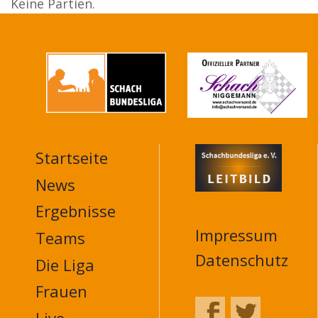
Keine Partien.
Startseite
MAIN
NAVIGATION
News
FOOTER
Ergebnisse
Impressum
Teams
Datenschutz
Die Liga
Frauen
Live