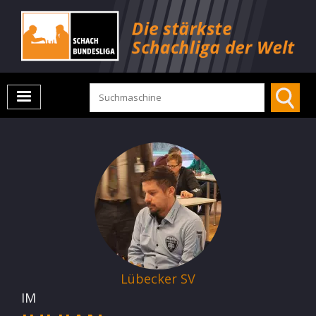
Lübecker SV
IM