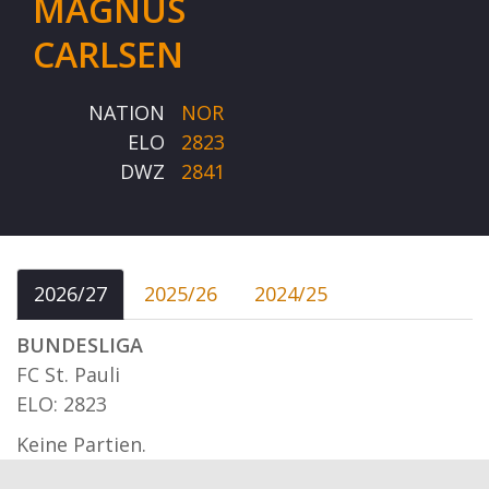
MAGNUS
CARLSEN
NATION
NOR
ELO
2823
DWZ
2841
2026/27
2025/26
2024/25
BUNDESLIGA
FC St. Pauli
ELO: 2823
Keine Partien.