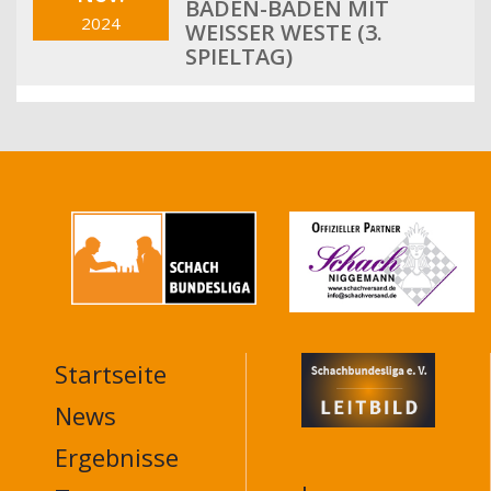
BADEN-BADEN MIT
2024
WEISSER WESTE (3. S
PIELTAG)
Startseite
MAIN
NAVIGATION
News
FOOTER
Ergebnisse