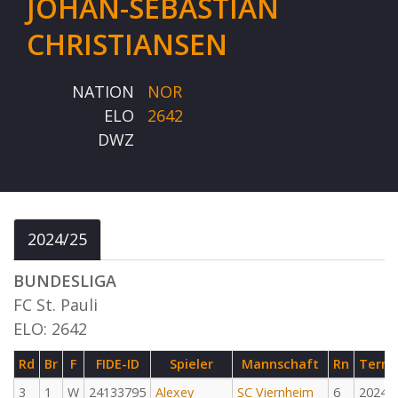
JOHAN-SEBASTIAN
CHRISTIANSEN
NATION
NOR
ELO
2642
DWZ
2024/25
BUNDESLIGA
FC St. Pauli
ELO: 2642
Rd
Br
F
FIDE-ID
Spieler
Mannschaft
Rn
Termi
3
1
W
24133795
Alexey
SC Viernheim
6
2024-