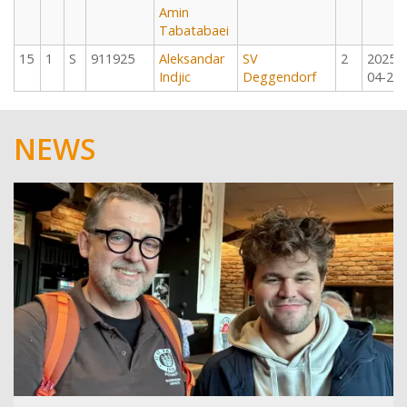
Amin
Tabatabaei
15
1
S
911925
Aleksandar
SV
2
2025-
Indjic
Deggendorf
04-27
NEWS