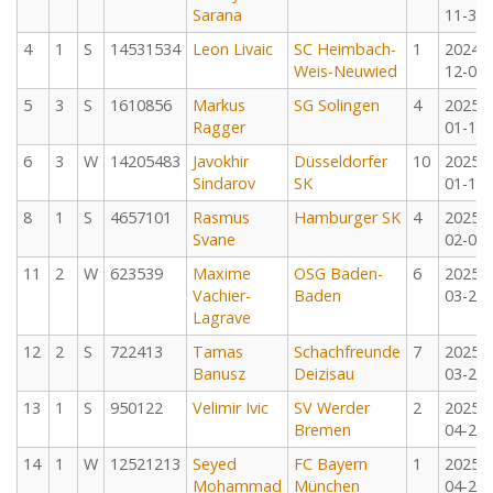
Sarana
11-30
4
1
S
14531534
Leon Livaic
SC Heimbach-
1
2024-
Weis-Neuwied
12-01
5
3
S
1610856
Markus
SG Solingen
4
2025-
Ragger
01-11
6
3
W
14205483
Javokhir
Düsseldorfer
10
2025-
Sindarov
SK
01-12
8
1
S
4657101
Rasmus
Hamburger SK
4
2025-
Svane
02-02
11
2
W
623539
Maxime
OSG Baden-
6
2025-
Vachier-
Baden
03-22
Lagrave
12
2
S
722413
Tamas
Schachfreunde
7
2025-
Banusz
Deizisau
03-23
13
1
S
950122
Velimir Ivic
SV Werder
2
2025-
Bremen
04-25
14
1
W
12521213
Seyed
FC Bayern
1
2025-
Mohammad
München
04-26