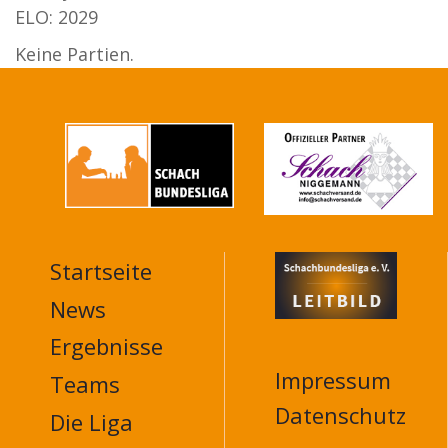
ELO: 2029
Keine Partien.
Startseite
MAIN
NAVIGATION
News
FOOTER
Ergebnisse
Impressum
Teams
Datenschutz
Die Liga