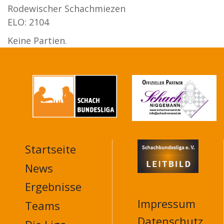
Rodewischer Schachmiezen
ELO: 2104
Keine Partien.
Startseite
MAIN
NAVIGATION
News
FOOTER
Ergebnisse
Impressum
Teams
Datenschutz