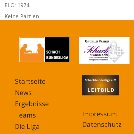
ELO: 1974
Keine Partien.
Startseite
MAIN
NAVIGATION
News
FOOTER
Ergebnisse
Impressum
Teams
Datenschutz
Die Liga