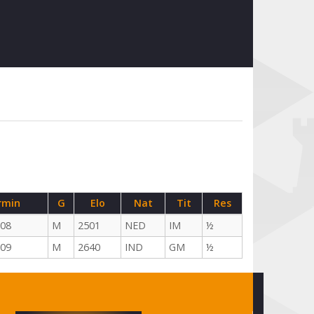
rmin
G
Elo
Nat
Tit
Res
-08
M
2501
NED
IM
½
-09
M
2640
IND
GM
½