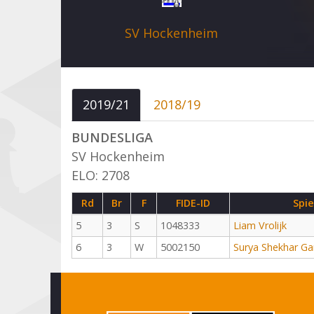
SV Hockenheim
2019/21
2018/19
BUNDESLIGA
SV Hockenheim
ELO: 2708
Rd
Br
F
FIDE-ID
Spie
5
3
S
1048333
Liam Vrolijk
6
3
W
5002150
Surya Shekhar Ga