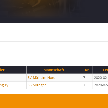
ler
Mannschaft
Rn
Te
SV Mülheim Nord
7
2020-02
nguly
SG Solingen
3
2020-02