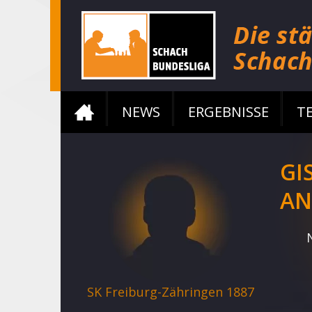
NEWS
ERGEBNISSE
T
GI
AN
SK Freiburg-Zähringen 1887