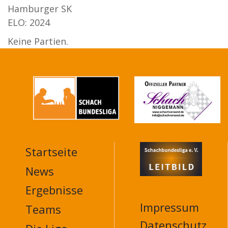
Hamburger SK
ELO: 2024
Keine Partien.
Startseite
MAIN
NAVIGATION
News
FOOTER
Ergebnisse
Impressum
Teams
Datenschutz