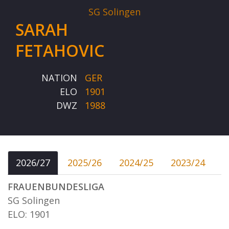
SG Solingen
SARAH
FETAHOVIC
NATION
GER
ELO
1901
DWZ
1988
2026/27
2025/26
2024/25
2023/24
FRAUENBUNDESLIGA
SG Solingen
ELO: 1901