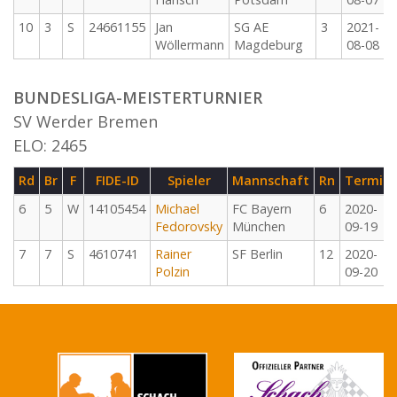
10
3
S
24661155
Jan
SG AE
3
2021-
Wöllermann
Magdeburg
08-08
BUNDESLIGA-MEISTERTURNIER
SV Werder Bremen
ELO: 2465
Rd
Br
F
FIDE-ID
Spieler
Mannschaft
Rn
Termin
6
5
W
14105454
Michael
FC Bayern
6
2020-
Fedorovsky
München
09-19
7
7
S
4610741
Rainer
SF Berlin
12
2020-
Polzin
09-20