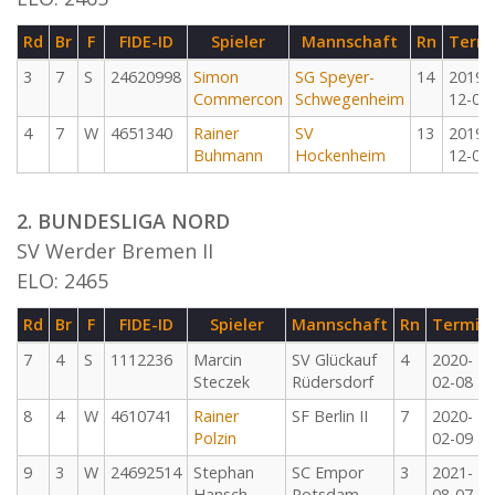
Rd
Br
F
FIDE-ID
Spieler
Mannschaft
Rn
Term
3
7
S
24620998
Simon
SG Speyer-
14
2019-
Commercon
Schwegenheim
12-07
4
7
W
4651340
Rainer
SV
13
2019-
Buhmann
Hockenheim
12-08
2. BUNDESLIGA NORD
SV Werder Bremen II
ELO: 2465
Rd
Br
F
FIDE-ID
Spieler
Mannschaft
Rn
Termin
7
4
S
1112236
Marcin
SV Glückauf
4
2020-
Steczek
Rüdersdorf
02-08
8
4
W
4610741
Rainer
SF Berlin II
7
2020-
Polzin
02-09
9
3
W
24692514
Stephan
SC Empor
3
2021-
Hansch
Potsdam
08-07