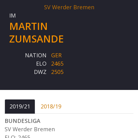
SV Werder Bremen
IM
MARTIN
ZUMSANDE
NATION
GER
ELO
2465
DWZ
2505
2019/21
2018/19
BUNDESLIGA
SV Werder Bremen
ELO: 2465