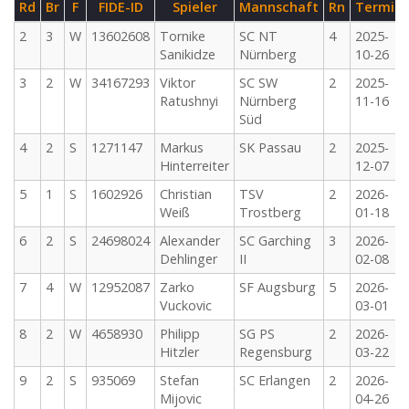
Rd
Br
F
FIDE-ID
Spieler
Mannschaft
Rn
Termin
2
3
W
13602608
Tornike
SC NT
4
2025-
Sanikidze
Nürnberg
10-26
3
2
W
34167293
Viktor
SC SW
2
2025-
Ratushnyi
Nürnberg
11-16
Süd
4
2
S
1271147
Markus
SK Passau
2
2025-
Hinterreiter
12-07
5
1
S
1602926
Christian
TSV
2
2026-
Weiß
Trostberg
01-18
6
2
S
24698024
Alexander
SC Garching
3
2026-
Dehlinger
II
02-08
7
4
W
12952087
Zarko
SF Augsburg
5
2026-
Vuckovic
03-01
8
2
W
4658930
Philipp
SG PS
2
2026-
Hitzler
Regensburg
03-22
9
2
S
935069
Stefan
SC Erlangen
2
2026-
Mijovic
04-26