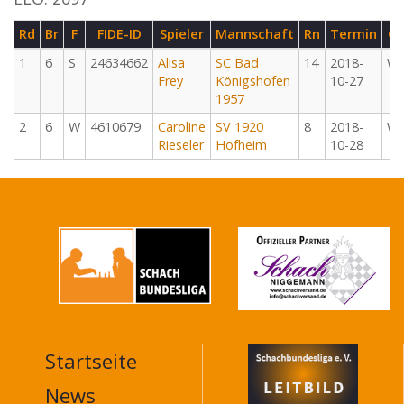
Rd
Br
F
FIDE-ID
Spieler
Mannschaft
Rn
Termin
G
1
6
S
24634662
Alisa
SC Bad
14
2018-
W
Frey
Königshofen
10-27
1957
2
6
W
4610679
Caroline
SV 1920
8
2018-
W
Rieseler
Hofheim
10-28
Startseite
MAIN
NAVIGATION
News