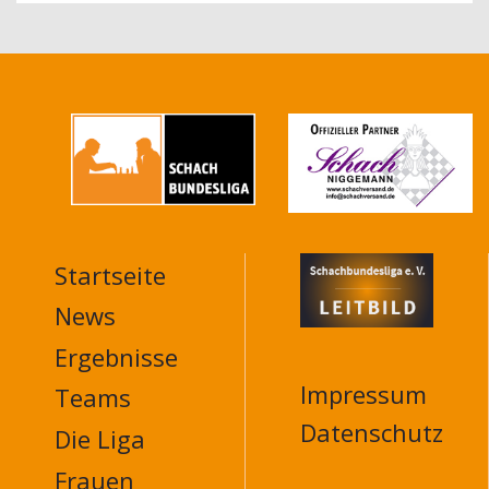
Startseite
MAIN
NAVIGATION
News
FOOTER
Ergebnisse
Impressum
Teams
Datenschutz
Die Liga
Frauen