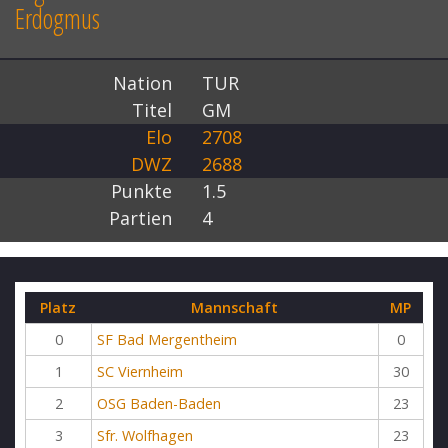
Erdogmus
Nation
TUR
Titel
GM
Elo
2708
DWZ
2688
Punkte
1.5
Partien
4
Platz
Mannschaft
MP
0
SF Bad Mergentheim
0
1
SC Viernheim
30
2
OSG Baden-Baden
23
3
Sfr. Wolfhagen
23