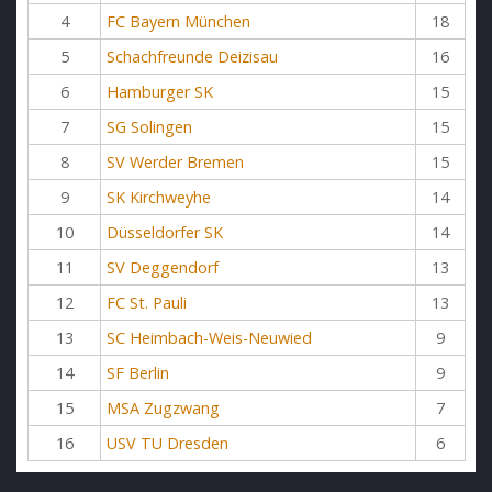
4
FC Bayern München
18
5
Schachfreunde Deizisau
16
6
Hamburger SK
15
7
SG Solingen
15
8
SV Werder Bremen
15
9
SK Kirchweyhe
14
10
Düsseldorfer SK
14
11
SV Deggendorf
13
12
FC St. Pauli
13
13
SC Heimbach-Weis-Neuwied
9
14
SF Berlin
9
15
MSA Zugzwang
7
16
USV TU Dresden
6