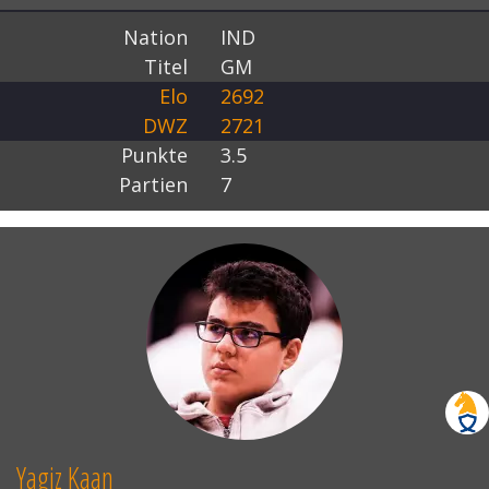
Nation
IND
Titel
GM
Elo
2692
DWZ
2721
Punkte
3.5
Partien
7
Yagiz Kaan