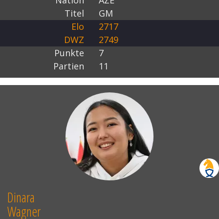
Nation
AZE
Titel
GM
Elo
2717
DWZ
2749
Punkte
7
Partien
11
Dinara
Wagner