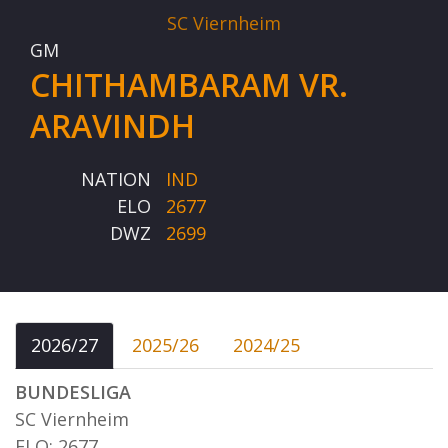
SC Viernheim
GM
CHITHAMBARAM VR.
ARAVINDH
NATION
IND
ELO
2677
DWZ
2699
2026/27
2025/26
2024/25
BUNDESLIGA
SC Viernheim
ELO: 2677