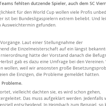
Teams fehlten dutzende Spieler, auch dem SC Vier
ichkeit für den World Cup wollen viele Profis unbe
r ist bei Bundesligaspielern extrem beliebt. Und le
en Ausweichtermin gefunden.
ie Vorgänge. Laut einer Stellungnahme der
end die Einzelmeisterschaft auf ein längst bekannt
rnierordnung hätte der Vorstand danach die Befug
Herbst gab es dazu eine Umfrage bei den Vereinen.
en wollen, weil wir ansonsten große Besetzungspro
ien die Einzigen, die Probleme gemeldet hätten.
h Probleme.
ortet, vielleicht dachten sie, es wird schon gehen,
tergeleitet. Das muss aufgeklärt werden. Jedenfalls 
nziell entscheidend. In Heimbach zum Beispiel, so