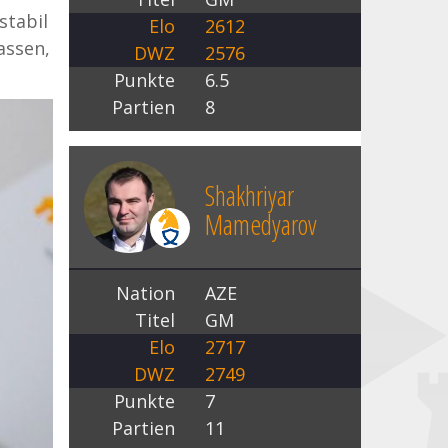
stabil
Elo
2612
assen,
DWZ
2576
Punkte
6.5
Partien
8
Shakhriyar
Mamedyarov
Nation
AZE
Titel
GM
Elo
2717
DWZ
2749
Punkte
7
Partien
11