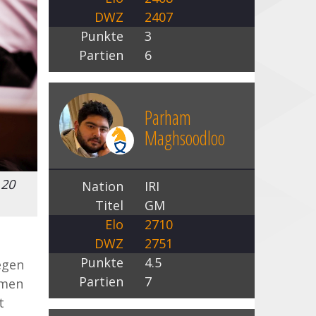
DWZ
2407
Punkte
3
Partien
6
Parham
Maghsoodloo
 20
Nation
IRI
Titel
GM
Elo
2710
DWZ
2751
Punkte
4.5
egen
Partien
7
amen
t