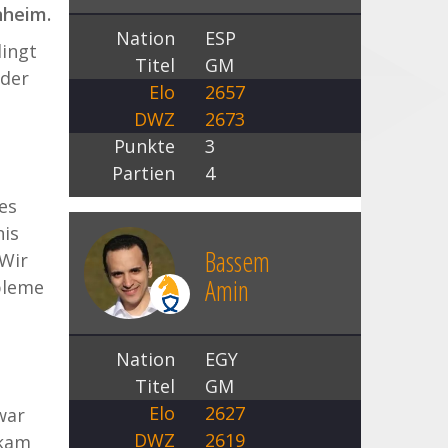
nheim.
Nation
ESP
dingt
Titel
GM
ider
Elo
2657
DWZ
2673
Punkte
3
Partien
4
es
nis
Bassem
 Wir
Amin
bleme
Nation
EGY
Titel
GM
Elo
2627
war
DWZ
2619
 kam