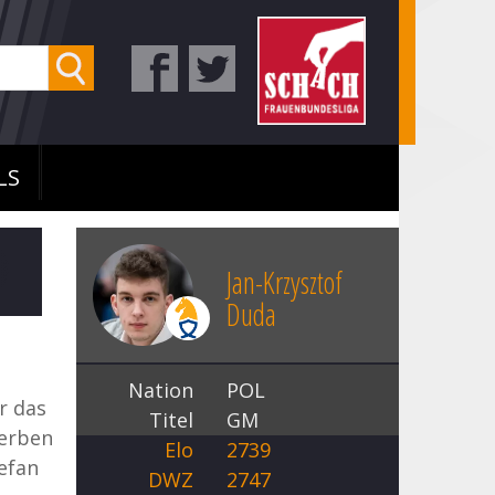
LS
Jan-Krzysztof
Duda
Nation
POL
r das
Titel
GM
werben
Elo
2739
efan
DWZ
2747