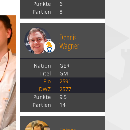
Punkte
6
Partien
8
Dennis
Wagner
Nation
GER
Titel
GM
Elo
2591
DWZ
2577
Punkte
9.5
Partien
14