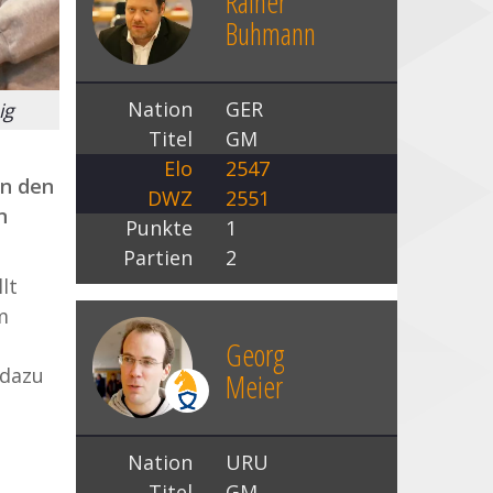
Rainer
Buhmann
Nation
GER
ig
Titel
GM
Elo
2547
en den
DWZ
2551
n
Punkte
1
Partien
2
lt
m
Georg
 dazu
Meier
Nation
URU
Titel
GM