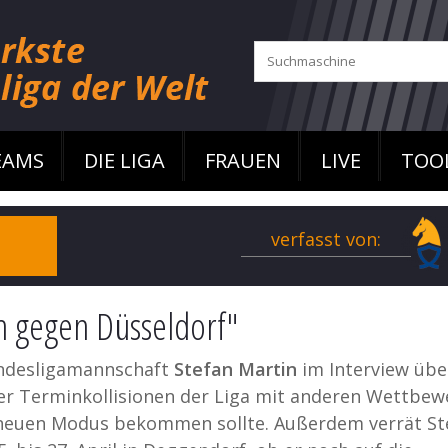
EAMS
DIE LIGA
FRAUEN
LIVE
TOO
verfasst von:
h gegen Düsseldorf"
undesligamannschaft
Stefan Martin
im Interview übe
r Terminkollisionen der Liga mit anderen Wettbe
n neuen Modus bekommen sollte. Außerdem verrät St