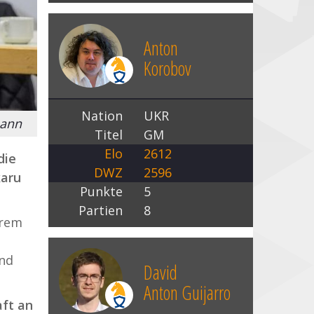
Anton
Korobov
Nation
UKR
mann
Titel
GM
Elo
2612
die
DWZ
2596
karu
Punkte
5
Partien
8
erem
und
David
Anton Guijarro
ft an