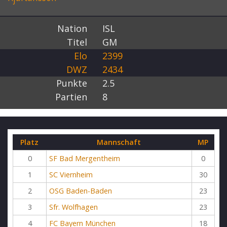
Nation
ISL
Titel
GM
Elo
2399
DWZ
2434
Punkte
2.5
Partien
8
Platz
Mannschaft
MP
0
SF Bad Mergentheim
0
1
SC Viernheim
30
2
OSG Baden-Baden
23
3
Sfr. Wolfhagen
23
4
FC Bayern München
18