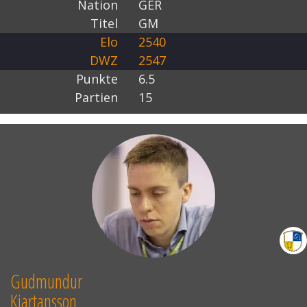
Nation
GER
Titel
GM
Elo
2540
DWZ
2547
Punkte
6.5
Partien
15
Gudmundur
Kjartansson