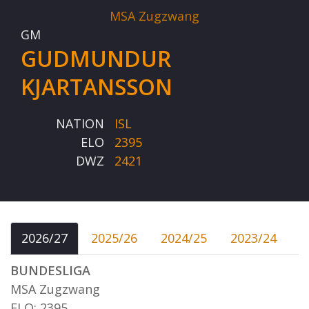
MSA Zugzwang
GM
GUDMUNDUR
KJARTANSSON
NATION
ISL
ELO
2395
DWZ
2421
2026/27
2025/26
2024/25
2023/24
BUNDESLIGA
MSA Zugzwang
ELO: 2395