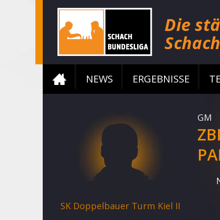
NEWS
ERGEBNISSE
T
GM
ZB
PA
SK Doppelbauer Turm Kiel II