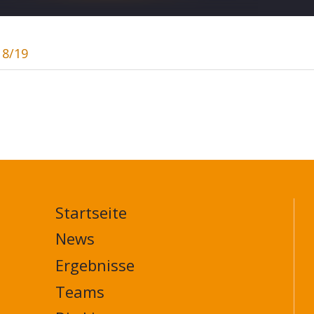
18/19
Startseite
MAIN
NAVIGATION
News
FOOTER
Ergebnisse
Teams