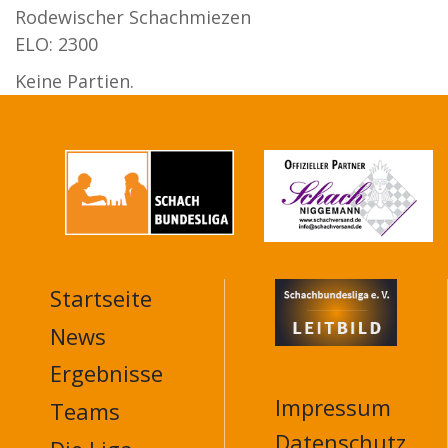
Rodewischer Schachmiezen
ELO: 2300
Keine Partien.
Startseite
MAIN
NAVIGATION
News
FOOTER
Ergebnisse
Impressum
Teams
Datenschutz