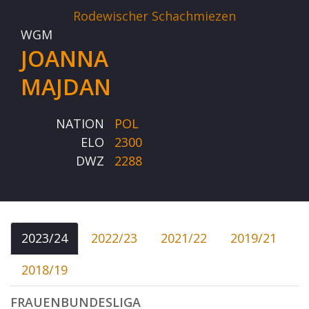
Rodewischer Schachmiezen
WGM
JOANNA
MAJDAN
NATION
POL
ELO
2300
DWZ
2288
2023/24
2022/23
2021/22
2019/21
2018/19
FRAUENBUNDESLIGA