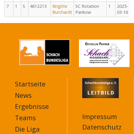
7
1
S
4612213
Brigitte
SC Rotation
1
2025-
Burchardt
Pankow
03-16
Startseite
MAIN
NAVIGATION
News
FOOTER
Ergebnisse
Impressum
Teams
Datenschutz
Die Liga