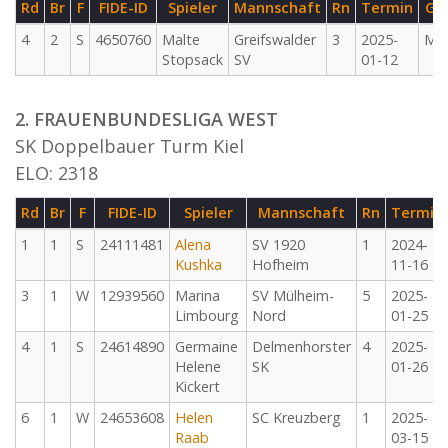
Rd
Br
F
FIDE-ID
Spieler
Mannschaft
Rn
Termin
G
4
2
S
4650760
Malte
Greifswalder
3
2025-
M
Stopsack
SV
01-12
2. FRAUENBUNDESLIGA WEST
SK Doppelbauer Turm Kiel
ELO: 2318
Rd
Br
F
FIDE-ID
Spieler
Mannschaft
Rn
Termin
1
1
S
24111481
Alena
SV 1920
1
2024-
Kushka
Hofheim
11-16
3
1
W
12939560
Marina
SV Mülheim-
5
2025-
Limbourg
Nord
01-25
4
1
S
24614890
Germaine
Delmenhorster
4
2025-
Helene
SK
01-26
Kickert
6
1
W
24653608
Helen
SC Kreuzberg
1
2025-
Raab
03-15