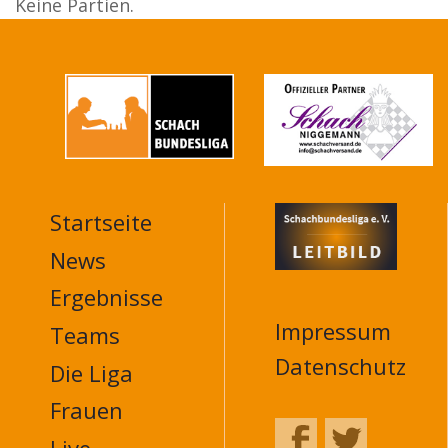
Keine Partien.
Startseite
MAIN
NAVIGATION
News
FOOTER
Ergebnisse
Impressum
Teams
Datenschutz
Die Liga
Frauen
Live