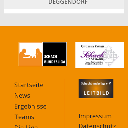
DEGGENDORF
Startseite
MAIN
NAVIGATION
News
FOOTER
Ergebnisse
Impressum
Teams
Datenschutz
Die Liga