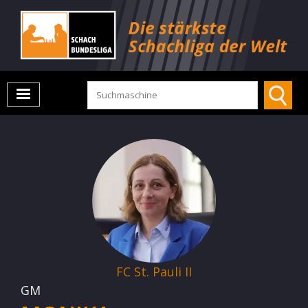
FC St. Pauli II
GM