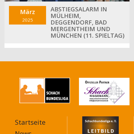
ABSTIEGSALARM IN
März
MÜLHEIM,
2025
DEGGENDORF, BAD
MERGENTHEIM UND
MÜNCHEN (11. SPIELTAG)
Startseite
MAIN
NAVIGATION
News