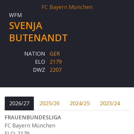
FC Bayern München
WFM
SVENJA
BUTENANDT
NATION
GER
ELO
2179
DWZ
2207
2026/27
2025/26
2024/25
2023/24
FRAUENBUNDESLIGA
FC Bayern München
ELO: 2179