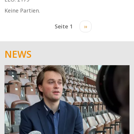
Keine Partien.
Seitennummerierung
Seite 1
Nächste
››
Seite
NEWS