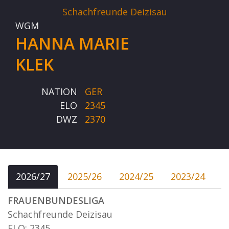
Schachfreunde Deizisau
WGM
HANNA MARIE
KLEK
NATION
GER
ELO
2345
DWZ
2370
2026/27
2025/26
2024/25
2023/24
FRAUENBUNDESLIGA
Schachfreunde Deizisau
ELO: 2345