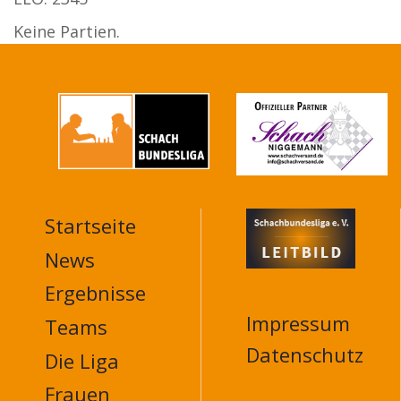
Keine Partien.
Startseite
MAIN
NAVIGATION
News
FOOTER
Ergebnisse
Impressum
Teams
Datenschutz
Die Liga
Frauen