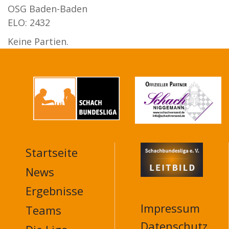
OSG Baden-Baden
ELO: 2432
Keine Partien.
Startseite
MAIN
NAVIGATION
News
FOOTER
Ergebnisse
Impressum
Teams
Datenschutz